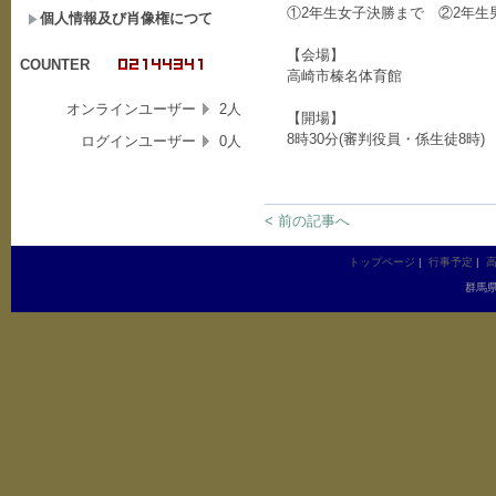
①2年生女子決勝まで ②2年生
個人情報及び肖像権につて
【会場】
COUNTER
高崎市榛名体育館
オンラインユーザー
2人
【開場】
8時30分(審判役員・係生徒8時)
ログインユーザー
0人
< 前の記事へ
トップページ
|
行事予定
|
群馬