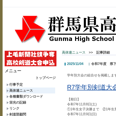
高体連ニュース
>> 記事詳細
2025/11/04
令和7年度 県
メニュー
学年別大会の組合せを掲載しま
トップページ
行事予定
R7学年別剣道大会
高体連ニュース
各種書類ダウンロード
【期日】
栄光の記録
令和7年11月8日(土)
リンク
①1年生女子決勝まで ②1年生
令和7年11月9日(日)
剣道部顧問