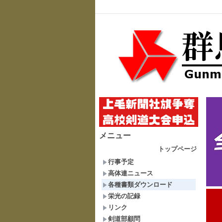
メニュー
トップページ
行事予定
高体連ニュース
各種書類ダウンロード
栄光の記録
リンク
剣道部顧問