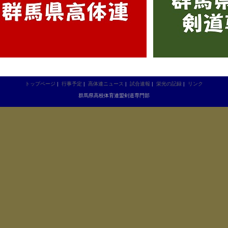
トップページ
|
行事予定
|
高体連ニュース
|
試合速報
|
栄光の記録
|
リンク
群馬県高校体育連盟剣道専門部