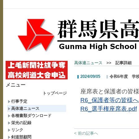
高体連ニュース
>> 記事詳細
2024/09/05
令和6年度 学
メニュー
座席表と保護者の皆
トップページ
R6_保護者等の皆様へ
行事予定
R6_選手権座席表.pdf
高体連ニュース
各種書類ダウンロード
栄光の記録
リンク
< 前の記事へ
剣道部顧問