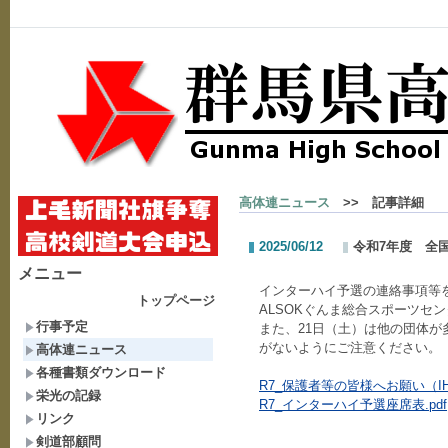
高体連ニュース
>> 記事詳細
2025/06/12
令和7年度 全
メニュー
インターハイ予選の連絡事項等
トップページ
ALSOKぐんま総合スポーツセ
行事予定
また、21日（土）は他の団体
がないようにご注意ください。
高体連ニュース
各種書類ダウンロード
R7_保護者等の皆様へお願い（IH）
栄光の記録
R7_インターハイ予選座席表.pdf
リンク
剣道部顧問