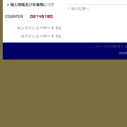
個人情報及び肖像権につて
< 前の記事へ
COUNTER
オンラインユーザー
6人
ログインユーザー
0人
トップページ
|
行事予定
|
群馬